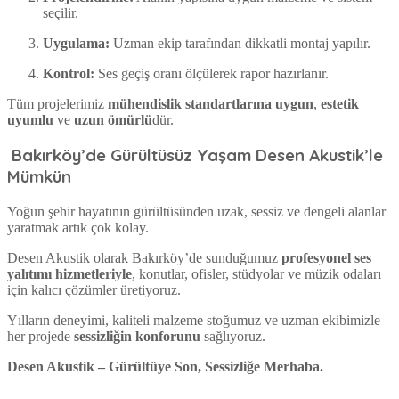
seçilir.
Uygulama:
Uzman ekip tarafından dikkatli montaj yapılır.
Kontrol:
Ses geçiş oranı ölçülerek rapor hazırlanır.
Tüm projelerimiz
mühendislik standartlarına uygun
,
estetik
uyumlu
ve
uzun ömürlü
dür.
Bakırköy’de Gürültüsüz Yaşam Desen Akustik’le
Mümkün
Yoğun şehir hayatının gürültüsünden uzak, sessiz ve dengeli alanlar
yaratmak artık çok kolay.
Desen Akustik olarak Bakırköy’de sunduğumuz
profesyonel ses
yalıtımı hizmetleriyle
, konutlar, ofisler, stüdyolar ve müzik odaları
için kalıcı çözümler üretiyoruz.
Yılların deneyimi, kaliteli malzeme stoğumuz ve uzman ekibimizle
her projede
sessizliğin konforunu
sağlıyoruz.
Desen Akustik – Gürültüye Son, Sessizliğe Merhaba.